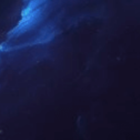
公司简讯
服务方向
交流
NG大舞台赛事互动