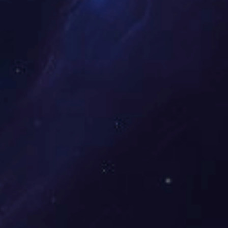
明市场对这一新产品有着极大的期待与认可。
验的视频和照片，也为该产品营造了一波热潮。同时，一
了其曝光率，从而推动销量持续攀升。
断增长，加之品牌影响力日益扩大，相信23代乔丹篮球
时，它也可能会引领更多品牌投入到运动时尚领域，以满
高端科技以及卓越性能，不仅重新定义了运动装备，更成
使得它在市场中脱颖而出，为广大消费者提供了一种全新
兼具实用性与时尚感的运动装备问世。而随着技术的发
动整个行业朝着更高层次迈进！