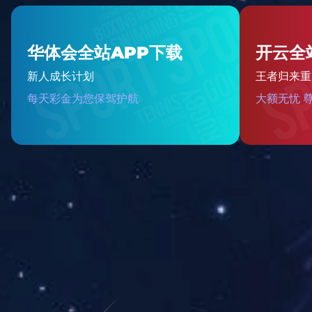
23代乔丹篮球鞋全新发布引领
2026-05-09
近日，备受瞩目的23代乔丹篮球鞋正式发布，
到了顶尖水平。作为运动时尚的代表，23代乔
业运动员，也成为了街头时尚的热门单品。文
技、卓越性能以及市场反响。在这篇文章中，我
美结合体，展示它所带来的新风尚和影响力。
1、独特设计理念
23代乔丹篮球鞋的设计灵感源自于迈克尔·乔
蕴。外观上，这款鞋子采用了流线型设计，搭