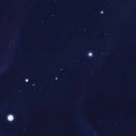
标上均表现优异。无论是在弹跳高度、横向移动速度还是
。对于职业球员来说，这意味着他们能够更好地发挥个人
所带来的灵活性及响应速度令人印象深刻。
NG大舞台娱
优秀的性能迅速做出反应，把握住每一个进攻机会。
导