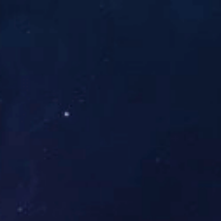
帅哥篮球梦：从校园到职业的激情
与挑战之路
2026-05-17
山羊美国篮球的传奇之路与未来
发展展望
2026-05-17
少年足球训练游戏助力青少年技能提
升与团队合作精神培养
2026-05-16
小学篮球队的成长之路：团结拼搏
与梦想的追逐
2026-05-16
实况足球2017中常见伤病类型及其
对比赛的影响分析
2026-05-16