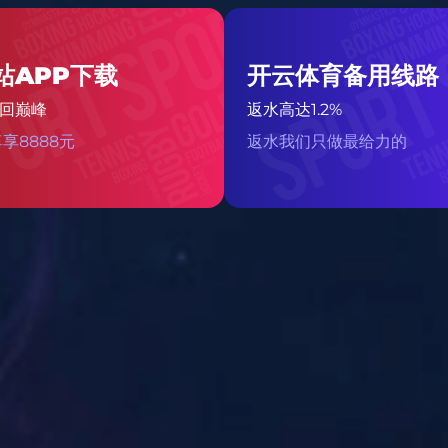
潮流的运动时尚与卓越性能结合
推
这款全新的篮球鞋不仅在外观上引领潮流，更在性能上达
丹篮球鞋融合了前沿科技与设计理念，使得它不仅适合专
章将从四个方面深入探讨这款鞋子：其独特设计、先进科
们将全面分析23代乔丹篮球鞋如何成为运动与时尚的完
丹的传奇职业生涯，每一处细节都蕴含着深厚的文化底
配多种颜色组合，不仅展现出动感十足的视觉效果，还彰