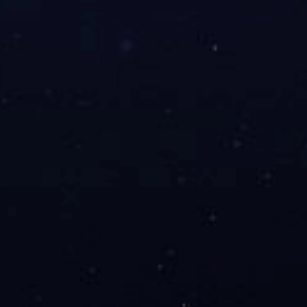
系方式
电话
13210984780
邮箱
bubbly@mac.com
地址
北京市西城区广安门外大街甲275号