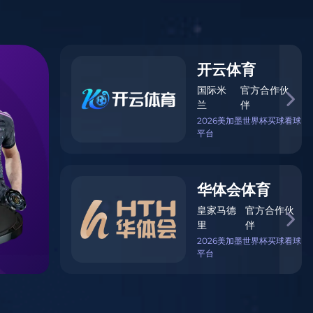
交流
NG大舞台赛事互
客户反
动
馈