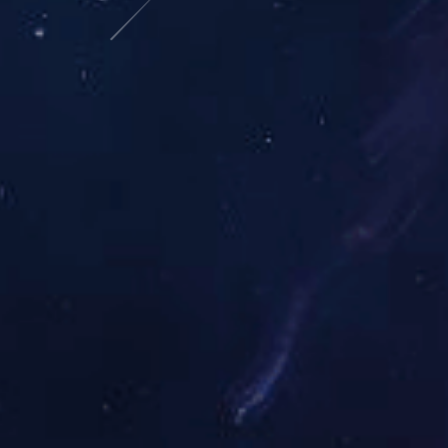
显出穿着者非凡的个性。
此外，鞋面材质选用了轻量化且透气性极佳的
得球员在激烈比赛中能够维持良好的脚感，同
在细节处理上，23代乔丹篮球鞋还融入了许多经
些都让它成为了一件兼具实用性与艺术性的运
2、先进科技应用
为了提升球场表现，23代乔丹篮球鞋采用了多
技术有效吸收冲击力，让球员在跳跃和跑动时
部位更加稳定，有效减少扭伤风险。
同时，这款篮球鞋还搭载了智能温控系统，可
这一创新功能不仅提升了使用体验，也使得长
此外，为了增强防滑性能，23代乔丹篮球鞋采
各种场地条件下，都能提供良好的支撑和稳定